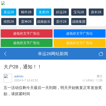
喜运28
蜗牛28
龙虎28
好运28
宝马28
鼎丰28
得胜28
蛋神28
战狼娱乐
蛋仔28
战狼集团
城
超低价文字广告位
超低价文字广告位
超低价文字广告位
超低价文字广告位
幸运28网站新闻
大户28，通知！！
admin
楼主
2024-5-7 10:42:52
14541
28
五一活动仅剩今天最后一天到期，明天开始恢复正常发放奖
励，请抓紧时间