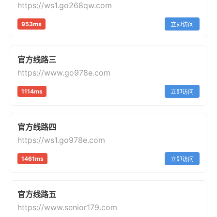
https://ws1.go268qw.com
953ms
立即访问
官方线路三
https://www.go978e.com
1114ms
立即访问
官方线路四
https://ws1.go978e.com
1461ms
立即访问
官方线路五
https://www.senior179.com