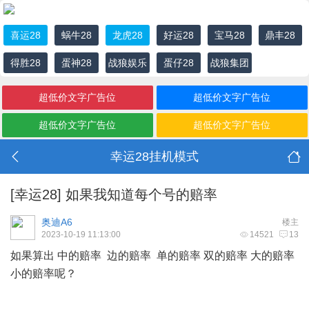
喜运28
蜗牛28
龙虎28
好运28
宝马28
鼎丰28
得胜28
蛋神28
战狼娱乐
蛋仔28
战狼集团
城
超低价文字广告位
超低价文字广告位
超低价文字广告位
超低价文字广告位
幸运28挂机模式
[幸运28] 如果我知道每个号的赔率
奥迪A6
楼主
2023-10-19 11:13:00
14521
13
如果算出 中的赔率 边的赔率 单的赔率 双的赔率 大的赔率
小的赔率呢？