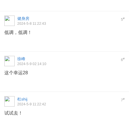
健身房
#
5
2024-5-8 11:22:43
低调，低调！
徐峰
#
6
2024-5-9 02:14:10
这个幸运28
杜shij
#
7
2024-5-9 11:22:42
试试去！