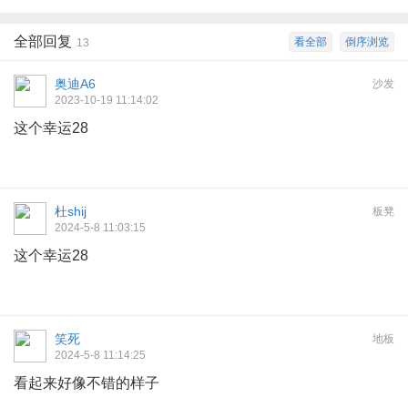
全部回复
看全部
倒序浏览
13
奥迪A6
沙发
2023-10-19 11:14:02
这个幸运28
杜shij
板凳
2024-5-8 11:03:15
这个幸运28
笑死
地板
2024-5-8 11:14:25
看起来好像不错的样子