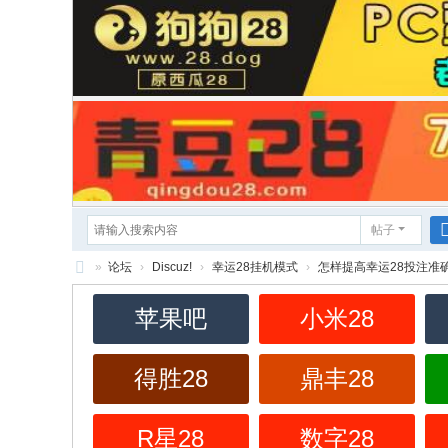
帖子
»
论坛
›
Discuz!
›
幸运28挂机模式
›
怎样提高幸运28投注准
28
苹果吧
小米28
神
论
得胜28
鼎丰28
坛
R星28
数字28