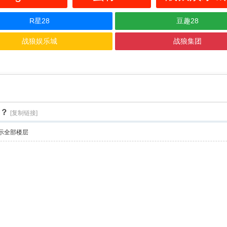
R星28
豆趣28
战狼娱乐城
战狼集团
率？
[复制链接]
示全部楼层