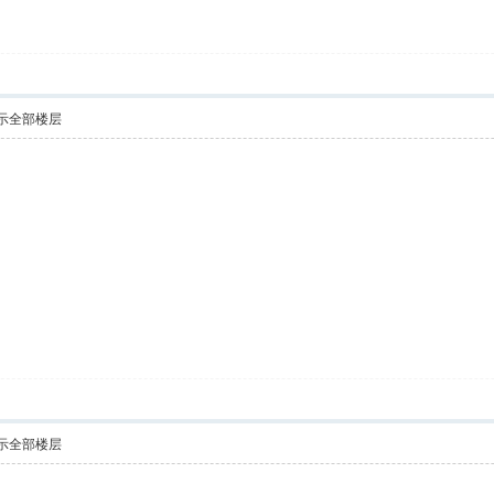
示全部楼层
示全部楼层