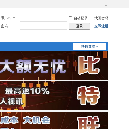
切
换
用户名
自动登录
找回密码
到
宽
密码
立即注册
登录
版
快捷导航