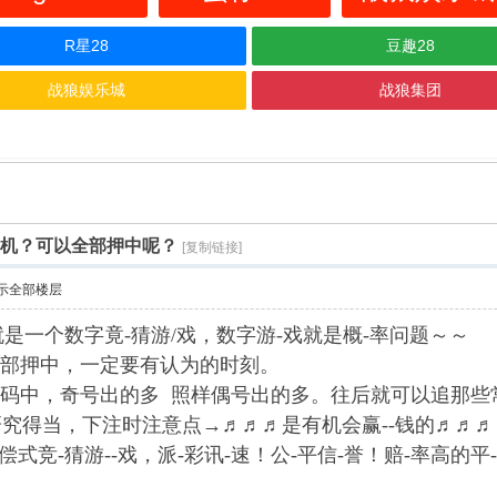
R星28
豆趣28
战狼娱乐城
战狼集团
时机？可以全部押中呢？
[复制链接]
示全部楼层
就是一个数字竟-猜游/戏，数字游-戏就是概-率问题～～
全部押中，一定要有认为的时刻。
号码中，奇号出的多 照样偶号出的多。往后就可以追那
，下注时注意点→♬♬♬是有机会赢--钱的♬♬♬
有偿式竞-猜游--戏，派-彩讯-速！公-平信-誉！赔-率高的