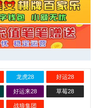
龙虎28
好运28
好运来28
草莓28
战狼集团