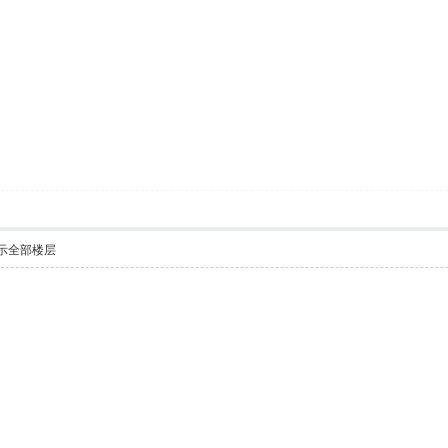
示全部楼层