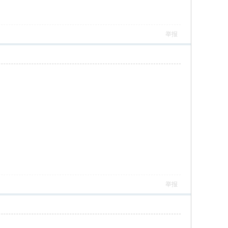
举报
举报