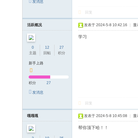
发消息
回复
活跃概况
发表于 2024-5-8 10:42:16
|
显
学习
0
12
27
主题
回帖
积分
新手上路
积分
27
发消息
回复
嘎嘎嘎
发表于 2024-5-8 10:45:08
|
显
帮你顶下哈！！