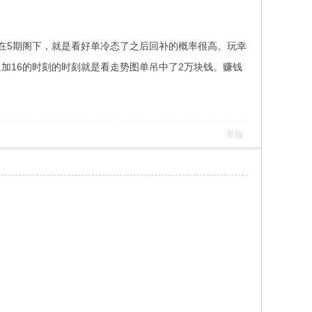
在5期阁下，就是看好单冷态了之后回补的概率很高。玩幸
加16的时刻的时刻就是看走势图单吊中了2万块钱。赚钱
举报