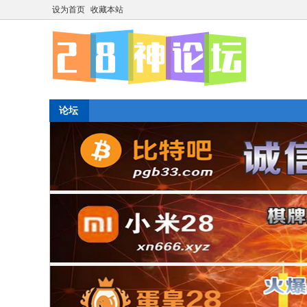
设为首页
收藏本站
论坛