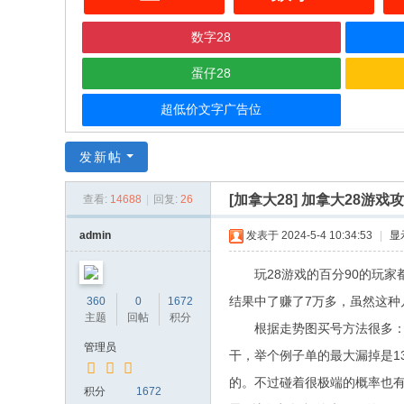
数字28
蛋仔28
超低价文字广告位
发新帖
[加拿大28] 加拿大28游
查看:
14688
|
回复:
26
admin
发表于 2024-5-4 10:34:53
|
显
玩28游戏的百分90的玩
结果中了赚了7万多，虽然这种
360
0
1672
主题
回帖
积分
根据走势图买号方法很多
管理员
干，举个例子单的最大漏掉是1
的。不过碰着很极端的概率也
积分
1672