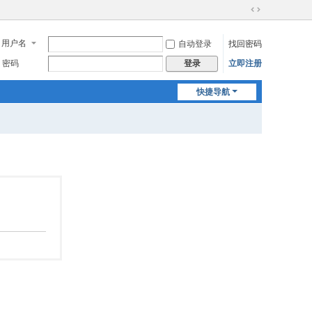
切
换
用户名
自动登录
找回密码
到
宽
密码
立即注册
登录
版
快捷导航