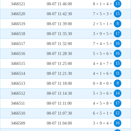
13
8
+
1
+
4
=
3466521
08-07 11:46:00
15
7
+
5
+
3
=
3466520
08-07 11:42:30
8
2
+
5
+
1
=
3466519
08-07 11:39:00
17
3
+
9
+
5
=
3466518
08-07 11:35:30
16
7
+
4
+
5
=
3466517
08-07 11:32:00
16
5
+
5
+
6
=
3466516
08-07 11:28:30
15
4
+
4
+
7
=
3466515
08-07 11:25:00
11
4
+
1
+
6
=
3466514
08-07 11:21:30
8
0
+
8
+
0
=
3466513
08-07 11:18:00
14
5
+
3
+
6
=
3466512
08-07 11:14:30
17
4
+
5
+
8
=
3466511
08-07 11:11:00
12
6
+
5
+
1
=
3466510
08-07 11:07:30
16
3
+
9
+
4
=
3466509
08-07 11:04:00